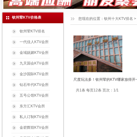
钦州荤KTV价格表
您现在的位置：
钦州十大KTV排名
>
钦州荤KTV排名
一代佳人KTV会所
金域妩媚KTV会所
九天国会KTV会所
金沙国际KTV会所
尺度玩法多！钦州荤的KTV哪家放得开
钻石年代KTV会所
共1条 每页12条 页次：1/1
五号公馆KTV会所
东方汇KTV会所
私人订制KTV会所
金碧辉煌KTV会所