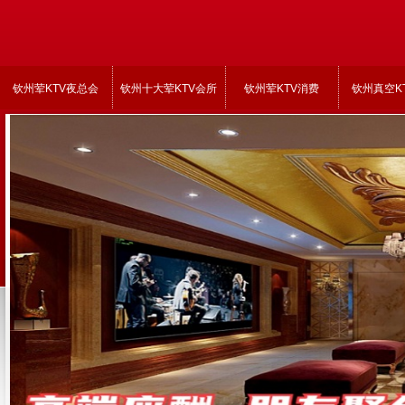
钦州荤KTV夜总会
钦州十大荤KTV会所
钦州荤KTV消费
钦州真空K