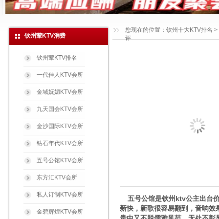
您现在的位置：
钦州十大KTV排名
>
钦州荤KTV消费
评
钦州荤KTV排名
一代佳人KTV会所
金域妩媚KTV会所
九天国会KTV会所
金沙国际KTV会所
钻石年代KTV会所
五号公馆KTV会所
东方汇KTV会所
私人订制KTV会所
五号公馆是钦州ktv公主出台
新快，新歌很容易翻到，音响效
金碧辉煌KTV会所
贵中又不脱儒雅风范，无处不彰