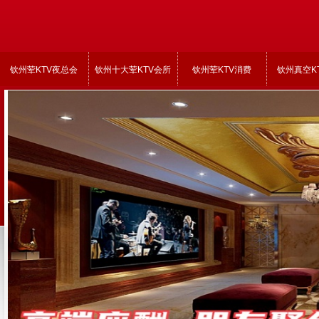
钦州荤KTV夜总会
钦州十大荤KTV会所
钦州荤KTV消费
钦州真空K